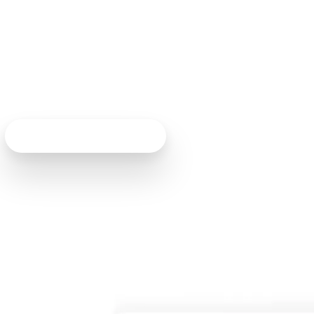
er, puedes verificar e i
 solo una hora. ¡Es increí
Habla con un experto