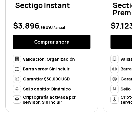
Sectigo Instant
Secti
Prem
$3.896
$7.12
,99 UYU / anual
Comprar ahora
Validación: Organización
Valid
Barra verde: Sin incluir
Barra
Garantía: $50,000 USD
Garan
Sello de sitio: Dinámico
Sello
Criptografía activada por
Cript
servidor: Sin incluir
servid