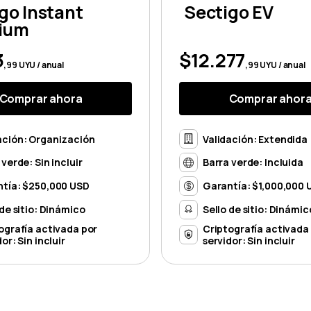
go Instant
Sectigo EV
ium
3
$12.277
,99 UYU / anual
,99 UYU / anual
Comprar ahora
Comprar ahor
ación: Organización
Validación: Extendida
 verde: Sin incluir
Barra verde: Incluida
tía: $250,000 USD
Garantía: $1,000,000 
 de sitio: Dinámico
Sello de sitio: Dinámic
ografía activada por
Criptografía activada
or: Sin incluir
servidor: Sin incluir