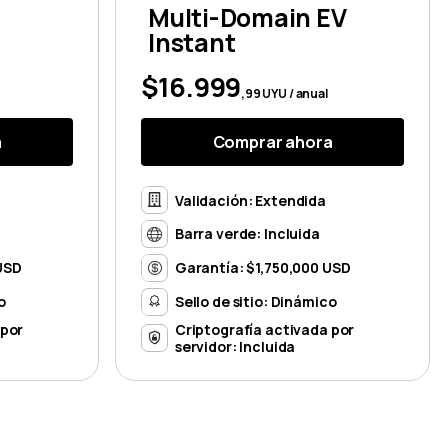
Multi-Domain EV
Instant
$16.999
,99 UYU / anual
a
Comprar ahora
Validación: Extendida
Barra verde: Incluida
USD
Garantía: $1,750,000 USD
o
Sello de sitio: Dinámico
 por
Criptografía activada por
servidor: Incluida