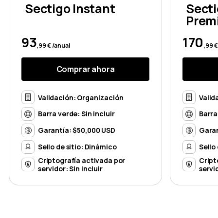
Sectigo Instant
Secti
Prem
93
170
,99 € /anual
,99 €
Comprar ahora
Validación: Organización
Valid
Barra verde: Sin incluir
Barra
Garantía: $50,000 USD
Garan
Sello de sitio: Dinámico
Sello
Criptografía activada por
Cript
servidor: Sin incluir
servid