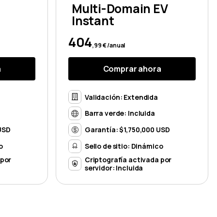
Multi-Domain EV
Instant
404
,99 € /anual
a
Comprar ahora
Validación: Extendida
Barra verde: Incluida
USD
Garantía: $1,750,000 USD
o
Sello de sitio: Dinámico
 por
Criptografía activada por
servidor: Incluida