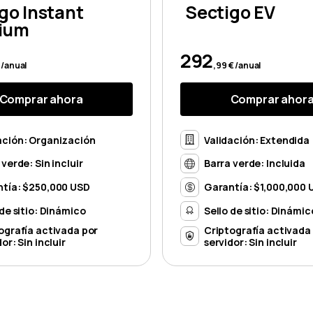
go Instant
Sectigo EV
ium
292
 /anual
,99 € /anual
Comprar ahora
Comprar ahor
ación: Organización
Validación: Extendida
 verde: Sin incluir
Barra verde: Incluida
tía: $250,000 USD
Garantía: $1,000,000 
 de sitio: Dinámico
Sello de sitio: Dinámic
ografía activada por
Criptografía activada
or: Sin incluir
servidor: Sin incluir