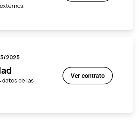
 externos.
05/2025
dad
Ver contrato
s datos de las