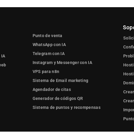
Sop
Punto de venta
Solic
WhatsApp con IA
Confi
Telegram con IA
 IA
Prob
Instagram y Messenger con IA
web
Hosti
VPS para n8n
Hosti
Sistema de Email marketing
Domi
Agendador de citas
Crear
Generador de códigos QR
Crear
Sistema de puntos y recompensas
Impor
Punto