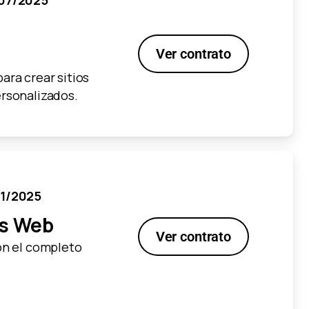
/07/2025
Ver contrato
ara crear sitios
ersonalizados.
01/2025
os Web
Ver contrato
on el completo