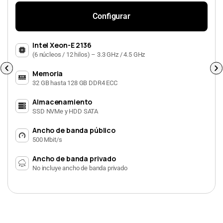
Configurar
Intel Xeon-E 2136
(6 núcleos / 12 hilos) – 3.3 GHz / 4.5 GHz
Memoria
32 GB hasta 128 GB DDR4 ECC
Almacenamiento
SSD NVMe y HDD SATA
Ancho de banda público
500 Mbit/s
Ancho de banda privado
No incluye ancho de banda privado