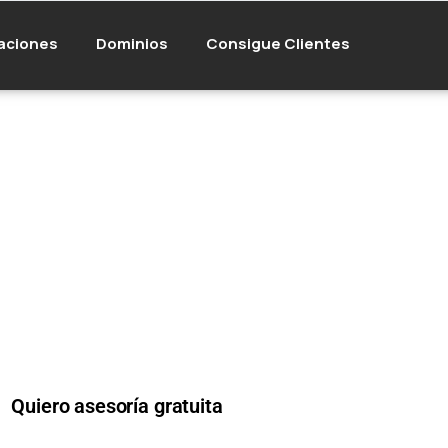
aciones
Dominios
Consigue Clientes
ve del Hosting D
segurar tu éxito
Quiero asesoría gratuita