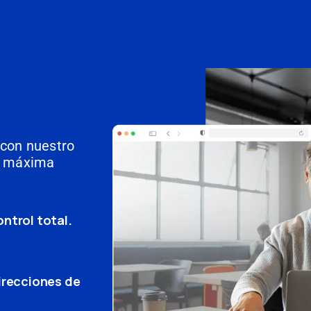
 con nuestro
ra máxima
ntrol total.
irecciones de