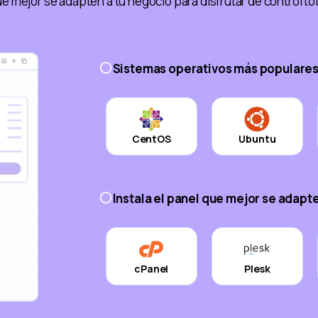
e mejor se adapten a tu negocio para disfrutar de control to
Sistemas operativos más populares
CentOS
Ubuntu
Instala el panel que mejor se adapt
cPanel
Plesk