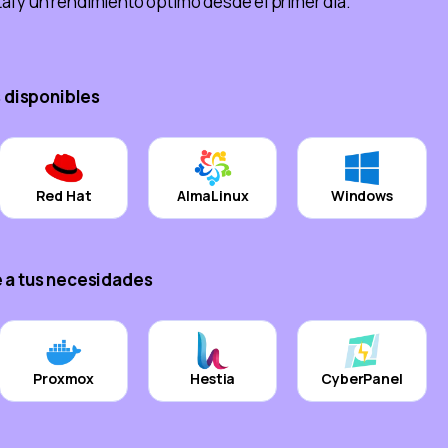
tal y un rendimiento óptimo desde el primer día.
 disponibles
Red Hat
AlmaLinux
Windows
e a tus necesidades
Proxmox
Hestia
CyberPanel