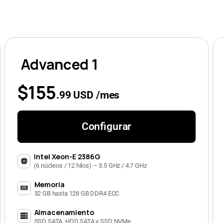
Advanced 1
$155
.99 USD /mes
Configurar
Intel Xeon-E 2386G
(6 núcleos / 12 hilos) – 3.5 GHz / 4.7 GHz
Memoria
32 GB hasta 128 GB DDR4 ECC
Almacenamiento
SSD SATA, HDD SATA y SSD NVMe