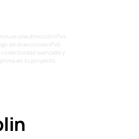
 IPv4 e IPv6
incluye una dirección IPv4
ango de direcciones IPv6
r conectividad avanzada y
óptima en tu proyecto.
lin