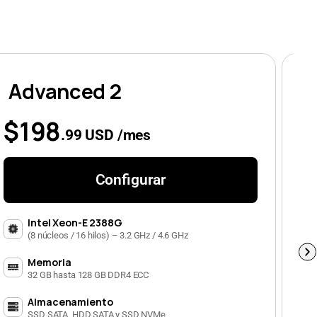
Advanced 2
C
$198
$
.99 USD /mes
Configurar
Intel Xeon-E 2388G
(8 núcleos / 16 hilos) – 3.2 GHz / 4.6 GHz
Memoria
32 GB hasta 128 GB DDR4 ECC
Almacenamiento
SSD SATA, HDD SATA y SSD NVMe