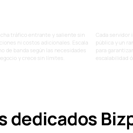
ico Ilimitado
Direcciones
cha tráfico entrante y saliente sin
Cada servidor 
ciones ni costos adicionales. Escala
pública y un r
ho de banda según las necesidades
para garantiza
egocio y crece sin límites.
escalabilidad 
s dedicados Bizp