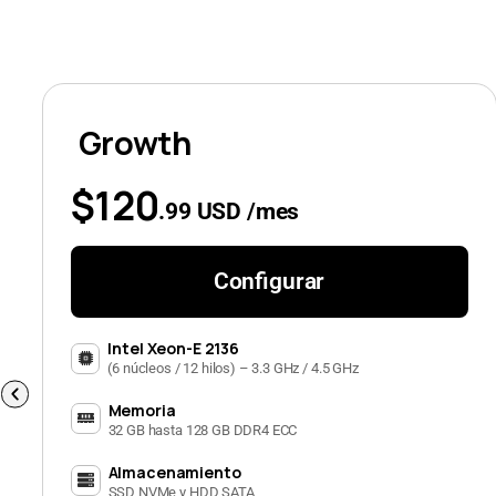
Growth
$120
.99 USD /mes
Configurar
Intel Xeon-E 2136
(6 núcleos / 12 hilos) – 3.3 GHz / 4.5 GHz
Memoria
32 GB hasta 128 GB DDR4 ECC
Almacenamiento
SSD NVMe y HDD SATA