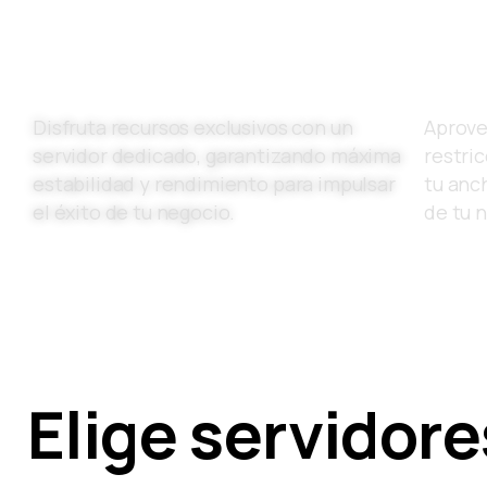
Rendimiento Superior
Tráf
Disfruta recursos exclusivos con un
Aprove
servidor dedicado, garantizando máxima
restric
estabilidad y rendimiento para impulsar
tu anc
el éxito de tu negocio.
de tu n
Elige servidore