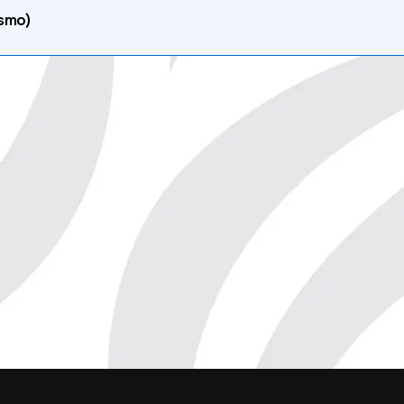
ismo)