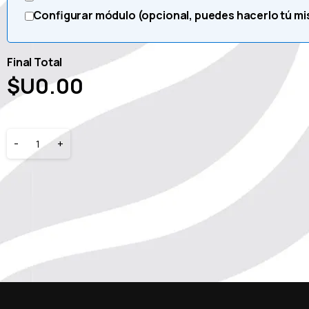
Configurar módulo (opcional, puedes hacerlo tú m
Final Total
$U
0.00
-
+