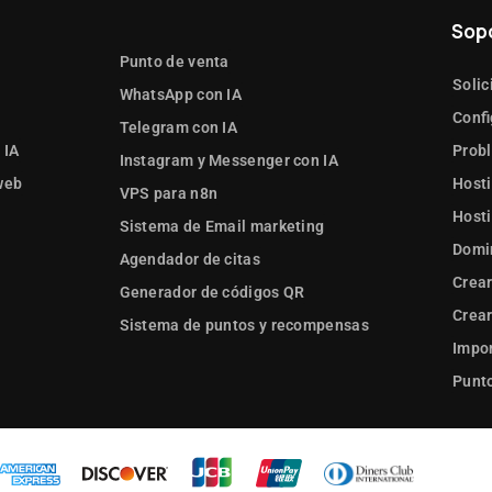
Sop
Punto de venta
Solic
WhatsApp con IA
Confi
Telegram con IA
 IA
Prob
Instagram y Messenger con IA
web
Hosti
VPS para n8n
Hosti
Sistema de Email marketing
Domi
Agendador de citas
Crear
Generador de códigos QR
Crear
Sistema de puntos y recompensas
Impor
Punto