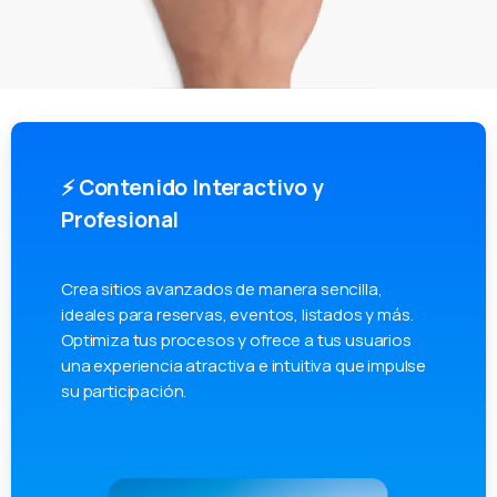
⚡ Contenido Interactivo y
Profesional
Crea sitios avanzados de manera sencilla,
ideales para reservas, eventos, listados y más.
Optimiza tus procesos y ofrece a tus usuarios
una experiencia atractiva e intuitiva que impulse
su participación.