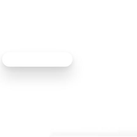
er, puedes verificar e i
 solo una hora. ¡Es increí
Habla con un experto