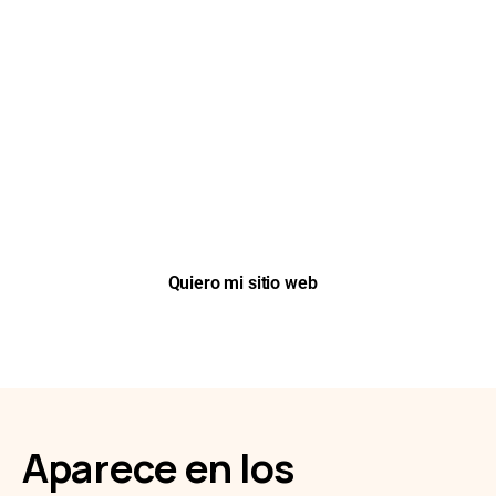
Impulsa tu Negocio Hoy Mismo
Agenda una llamada GRATUITA, comparte tus objetivos y
recibe una solución a medida para acelerar tu
crecimiento y maximizar tu éxito
Quiero mi sitio web
Aparece en los