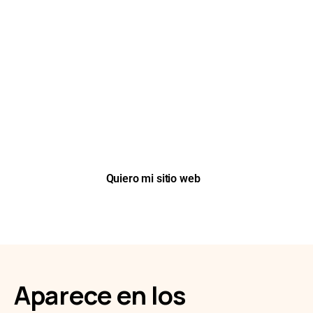
Impulsa tu Negocio Hoy Mismo
Agenda una llamada GRATUITA, comparte tus objetivos y
recibe una solución a medida para acelerar tu
crecimiento y maximizar tu éxito
Quiero mi sitio web
Aparece en los