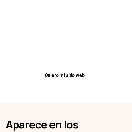
Impulsa tu Negocio Hoy Mismo
Agenda una llamada GRATUITA, comparte tus objetivos y
recibe una solución a medida para acelerar tu
crecimiento y maximizar tu éxito
Quiero mi sitio web
Aparece en los