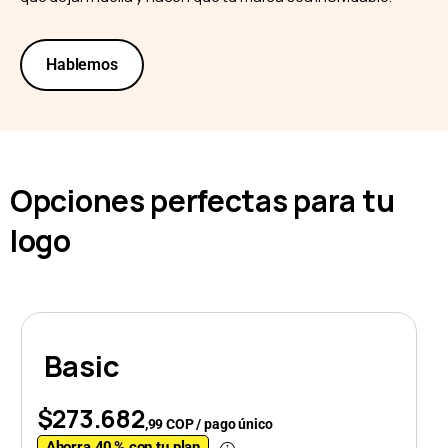
Hablemos
Opciones perfectas para tu
logo
Basic
$273.682
,99 COP / pago único
Ahorra 40 % con tu plan