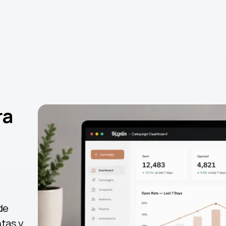
ra
de
tas y