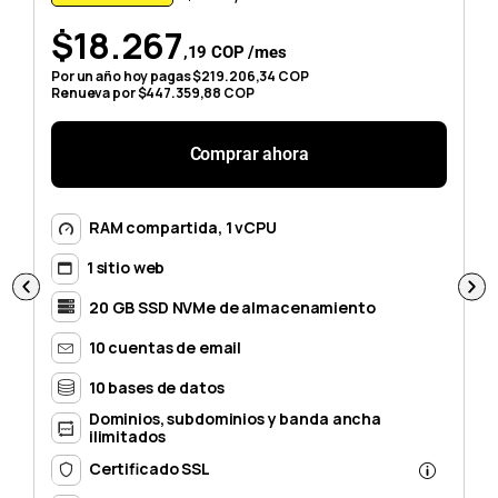
$18.267
,19 COP /mes
Por un año hoy pagas $219.206,34 COP
Po
Renueva por $447.359,88 COP
Re
Comprar ahora
RAM compartida, 1 vCPU
1 sitio web
20 GB SSD NVMe de almacenamiento
10 cuentas de email
10 bases de datos
Dominios, subdominios y banda ancha
ilimitados
Certificado SSL