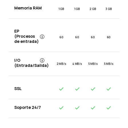
Memoria RAM
1 GB
1 GB
2 GB
3 GB
EP
(Procesos
60
60
60
60
de entrada)
I/O
2 MB/s
4 MB/s
5 MB/s
5 MB/s
(Entrada/Salida)
SSL
Soporte 24/7