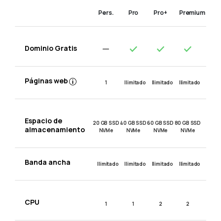
Pers.
Pro
Pro+
Premium
Dominio Gratis
Páginas web
1
Ilimitado
Ilimitado
Ilimitado
Espacio de
20 GB SSD
40 GB SSD
60 GB SSD
80 GB SSD
almacenamiento
NVMe
NVMe
NVMe
NVMe
Banda ancha
Ilimitado
Ilimitado
Ilimitado
Ilimitado
CPU
1
1
2
2