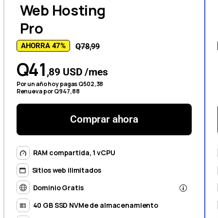
Web Hosting
Pro
AHORRA 47%
Q78,99
Q41
,89 USD /mes
Por un año hoy pagas Q502,38
Renueva por Q947,88
Comprar ahora
RAM compartida, 1 vCPU
Sitios web ilimitados
Dominio Gratis
40 GB SSD NVMe de almacenamiento