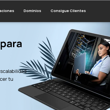
aciones
Dominios
Consigue Clientes
 para
scalabilidad
ecer tu