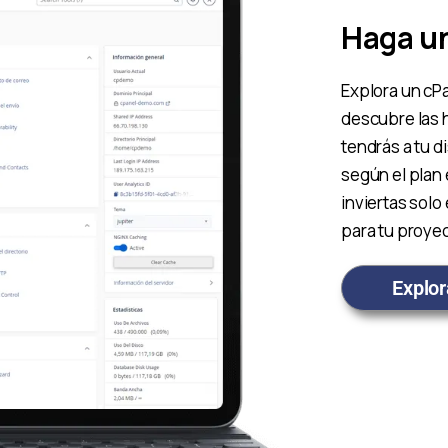
Haga un
Explora un cP
descubre las 
tendrás a tu d
según el plan
inviertas solo
para tu proye
Explor