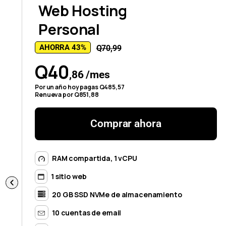
Web Hosting
Personal
AHORRA 43%
Q70,99
Q40
,86 /mes
Por un año hoy pagas Q485,57
Renueva por Q851,88
Comprar ahora
RAM compartida, 1 vCPU
1 sitio web
20 GB SSD NVMe de almacenamiento
10 cuentas de email