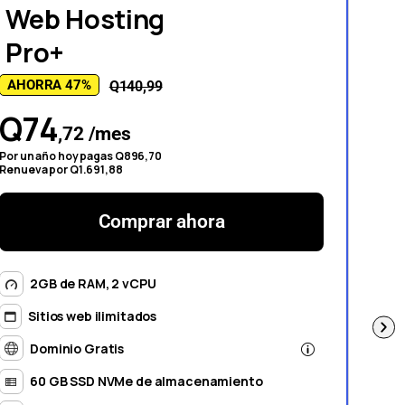
Web Hosting
W
Pro+
P
AHORRA 47%
AHO
Q140,99
Q74
Q
,72 /mes
Por un año hoy pagas Q896,70
Por u
Renueva por Q1.691,88
Renue
Comprar ahora
2GB de RAM, 2 vCPU
Sitios web ilimitados
Dominio Gratis
60 GB SSD NVMe de almacenamiento