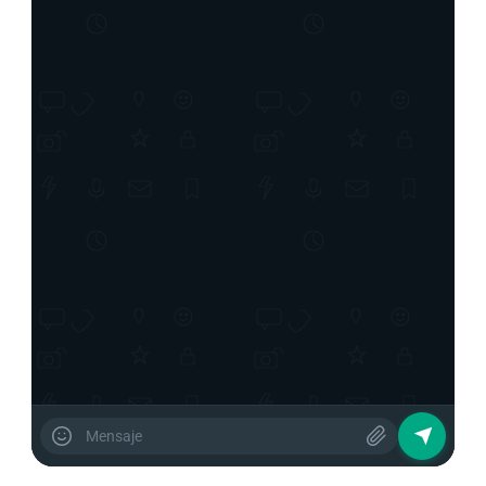
HOY
Belleza Radiante 💄
¡Hola! 👋 Bienvenida a Belleza Radiante.

¿Puedes contarme más sobre lo que estás 
buscando?
12:38 PM
Hola, ¿puedes contarme más

sobre tus productos?
12:39 PM