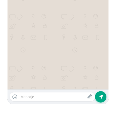
Joyería Brillante 💎
¡Hola Anna! 💕 Somos Joyería Brillante.

Acabamos de lanzar una nueva colección 
exclusiva de joyas.

¿Quieres un adelanto antes que nadie?
12:38 PM
12:39 PM