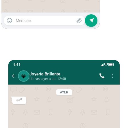
9:41
Joyería Brillante
💎
Últ. vez ayer a las 12:40
AYER