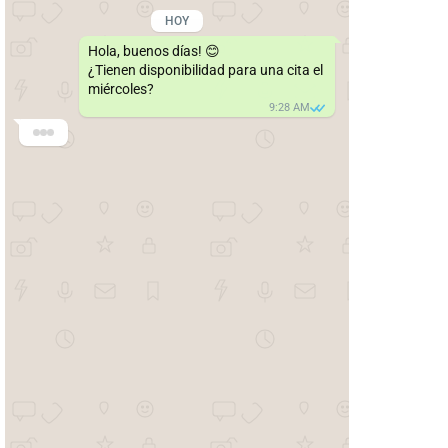
9:41
Clínica Dental SmilePlus
🦷
Cuenta de empresa · en línea
HOY
Hola, buenos días! 😊

¿Tienen disponibilidad para una cita el 
miércoles?
9:28 AM
SmilePlus 🦷
¡Buenos días! Con mucho gusto le 
ayudamos 😊

¿Qué tipo de consulta necesita?
🦷 Limpieza dental
🔍 Revisión general
🚨 Emergencia
💬 Otro
9:29 AM