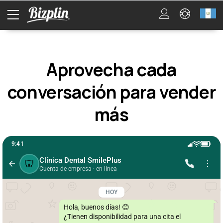
Aprovecha cada
conversación para vender
más
9:41
Clínica Dental SmilePlus
🦷
Cuenta de empresa · en línea
HOY
Hola, buenos días! 😊

¿Tienen disponibilidad para una cita el 