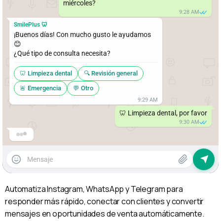
miércoles?
9:28 AM
SmilePlus 🦷
¡Buenos días! Con mucho gusto le ayudamos 
😊

¿Qué tipo de consulta necesita?
🦷 Limpieza dental
🔍 Revisión general
🚨 Emergencia
💬 Otro
9:29 AM
🦷 Limpieza dental, por favor
9:30 AM
SmilePlus 🦷
Perfecto! Para el 
miércoles
 tenemos estos 
horarios:
9:00 AM
11:30 AM
2:00 PM
4:30 PM
9:30 AM