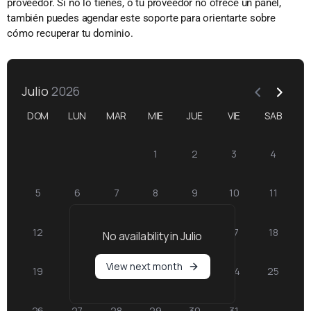
proveedor. Si no lo tienes, o tu proveedor no ofrece un panel,
también puedes agendar este soporte para orientarte sobre
cómo recuperar tu dominio.
Julio
2026
DOM
LUN
MAR
MIE
JUE
VIE
SAB
1
2
3
4
5
6
7
8
9
10
11
12
13
14
15
16
17
18
No availability in
Julio
View next month
19
20
21
22
23
24
25
26
27
28
29
30
31