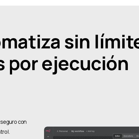
atiza sin límite
s por ejecución
y seguro con
trol.