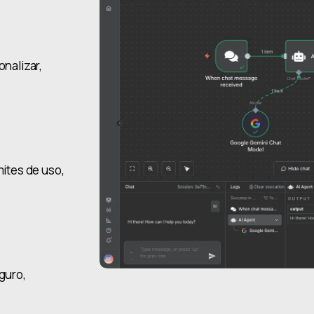
onalizar,
mites de uso,
eguro,