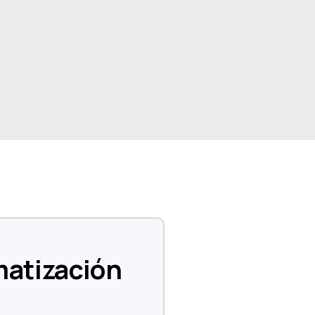
omatización
a