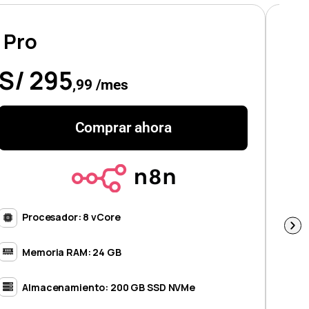
Pro
Ul
S/ 295
S/
,99 /mes
Comprar ahora
Procesador: 8 vCore
Memoria RAM: 24 GB
Almacenamiento: 200 GB SSD NVMe