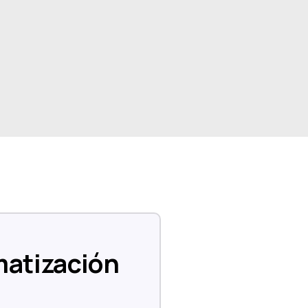
omatización
a