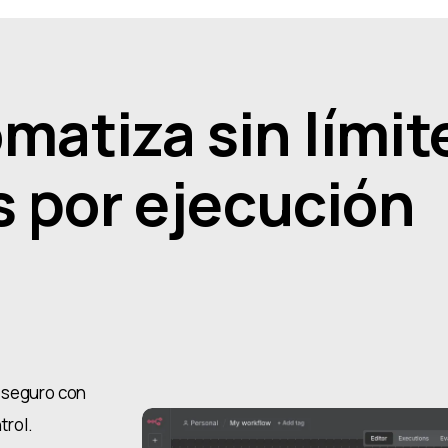
atiza sin límite
s por ejecución
y seguro con
trol.