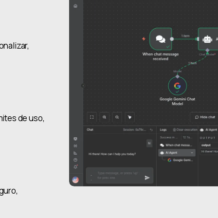
onalizar,
mites de uso,
eguro,