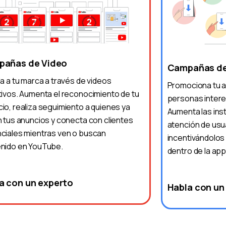
añas de Video
Campañas de
da a tu marca a través de videos
Promociona tu a
tivos. Aumenta el reconocimiento de tu
personas intere
io, realiza seguimiento a quienes ya
Aumenta las inst
n tus anuncios y conecta con clientes
atención de usu
ciales mientras ven o buscan
incentivándolos
nido en YouTube.
dentro de la app
a con un experto
Habla con un