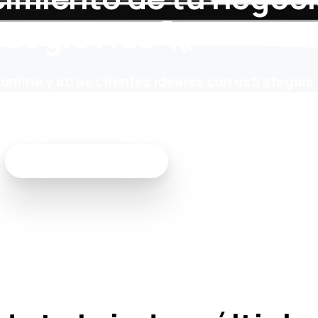
oogle Ads 🚀
online y atrae clientes ideales con estrategias 
n precisas para expandir tu alcance.
Habla con un experto