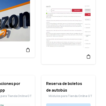
aciones por
Reserva de boletos
app
de autobús
 para Tienda Online GT
Módulos para Tienda Online GT