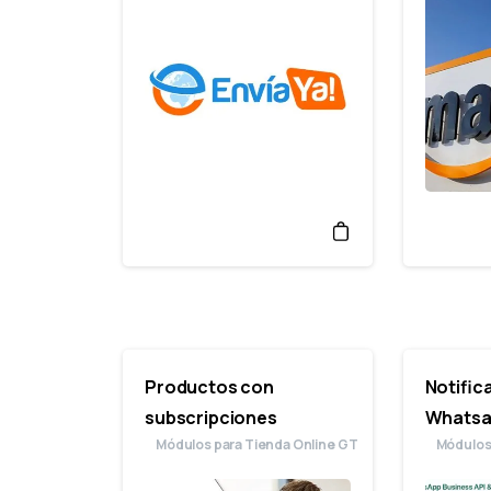
Productos con
Notific
subscripciones
Whats
Módulos para Tienda Online GT
Módulos