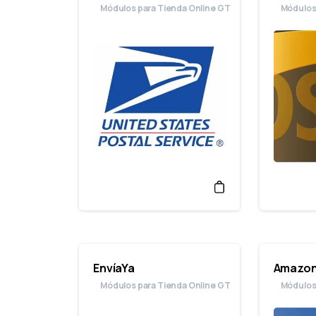
Módulos para Tienda Online GT
Módulos
EnvíaYa
Amazon
Módulos para Tienda Online GT
Módulos