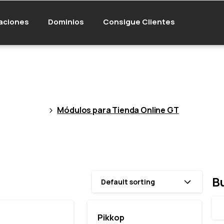
aciones
Dominios
Consigue Clientes
ódulos
para
Tienda
Online
Módulos para Tienda Online GT
B
Default sorting
Pikkop