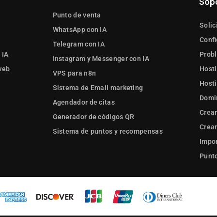
Sop
Punto de venta
Solic
WhatsApp con IA
Confi
Telegram con IA
 IA
Prob
Instagram y Messenger con IA
web
Hosti
VPS para n8n
Hosti
Sistema de Email marketing
Domi
Agendador de citas
Crear
Generador de códigos QR
Crear
Sistema de puntos y recompensas
Impor
Punto