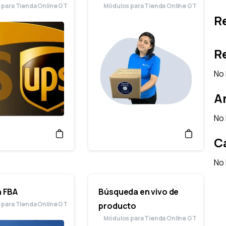
 para Tienda Online GT
Módulos para Tienda Online GT
R
R
No 
A
No 
C
No 
 FBA
Búsqueda en vivo de
 para Tienda Online GT
producto
Módulos para Tienda Online GT