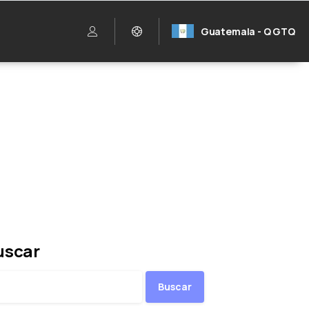
Guatemala - Q GTQ
GT
uscar
Buscar