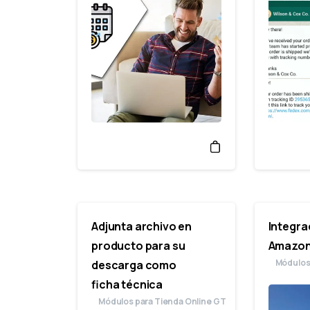
Adjunta archivo en
Integra
producto para su
Amazo
Módulos
descarga como
ficha técnica
Módulos para Tienda Online GT