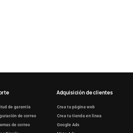
orte
Adquisición de clientes
itud de garantía
Crea tu página web
guración de correo
Crea tu tienda en línea
lemas de correo
Google Ads