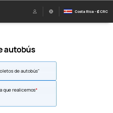
Costa Rica - ₡ CRC
e autobús
boletos de autobús"
ea que realicemos
*