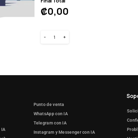
Final Total
₡
0,00
-
+
Sop
Punto de venta
Solic
WhatsApp con IA
Confi
Telegram con IA
 IA
Prob
Instagram y Messenger con IA