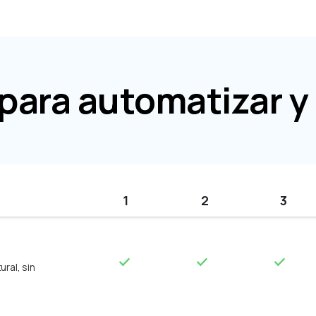
l para automatizar 
1
2
3
ral, sin