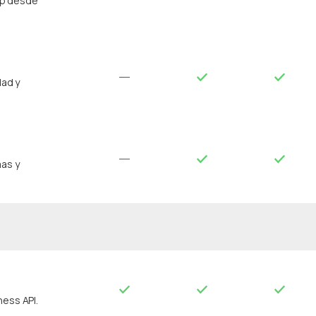
pp desde
dad y
mas y
ness API.