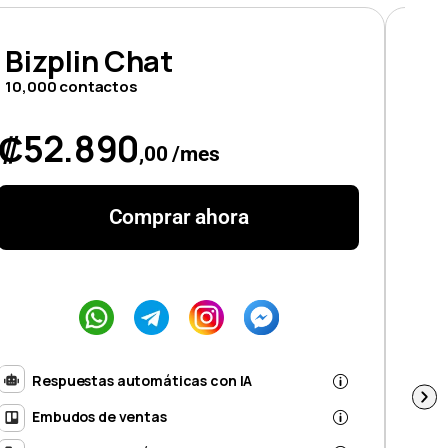
Bizplin Chat
Bi
10,000 contactos
20,
₡52.890
₡
,00 /mes
Comprar ahora
Respuestas automáticas con IA
Embudos de ventas