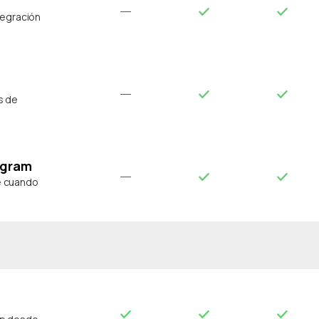
tegración
s de
agram
e cuando