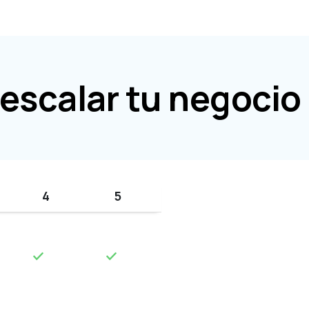
y escalar tu negocio
4
5