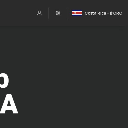
Costa Rica - ₡ CRC
b
IA