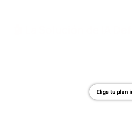
🤖 La Solución de IA Def
Descubre el potencial de Bizplin AI con tecnolog
Genera contenido, integra chatbots personali
optimizar tu sitio web y mejora
Elige tu plan 