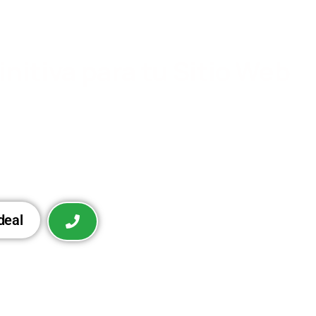
initiva para tu Sitio Web
ía avanzada de procesamiento del lenguaje natural.
zados y accede a herramientas innovadoras para
r la experiencia de tus usuarios.
ideal