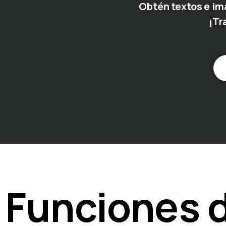
Obtén textos e im
¡Tr
Funciones d