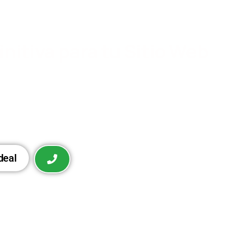
initiva para tu Sitio Web
ía avanzada de procesamiento del lenguaje natural.
zados y accede a herramientas innovadoras para
r la experiencia de tus usuarios.
ideal