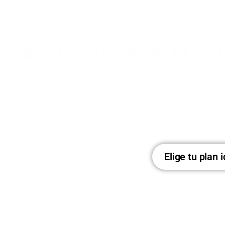
🤖 La Solución de IA Def
Descubre el potencial de Bizplin AI con tecnolog
Genera contenido, integra chatbots personali
optimizar tu sitio web y mejora
Elige tu plan 