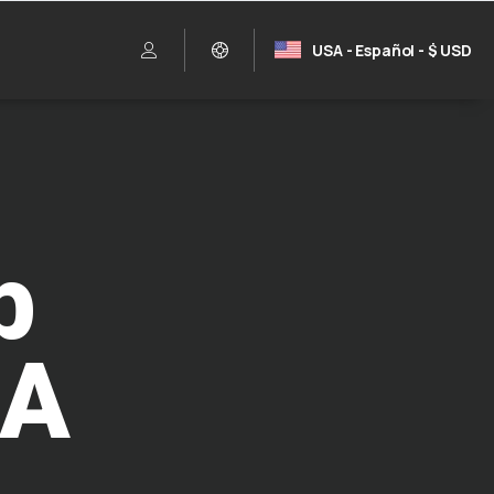
USA - Español - $ USD
b
IA