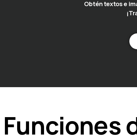
Obtén textos e im
¡Tr
Funciones d