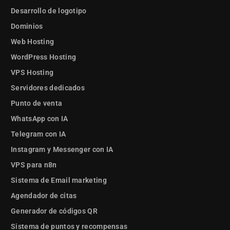
UPS
Desarrollo de logotipo
Dominios
📦 Potencia tus entregas
Web Hosting
con USPS integrado
WordPress Hosting
VPS Hosting
Servidores dedicados
📦 Paqueterías
personalizadas a tu medida
Punto de venta
WhatsApp con IA
Telegram con IA
Extensiones integradas
Instagram y Messenger con IA
VPS para n8n
📞 Botón de llamada
integrado para atención
Sistema de Email marketing
inmediata
Agendador de citas
Generador de códigos QR
💬 Integración de chat
Sistema de puntos y recompensas