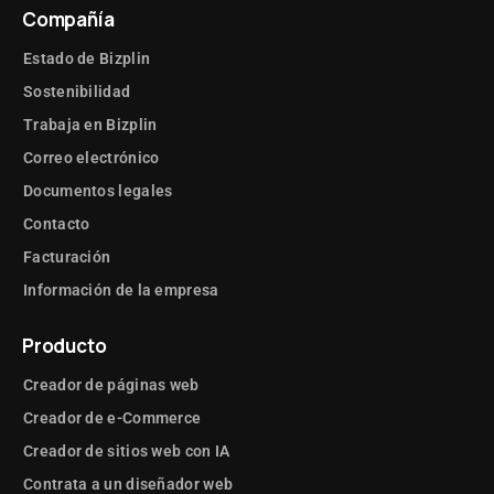
Servicios de paquetería
Compañía
Estado de Bizplin
📦 Envíos con tarifas
Sostenibilidad
personalizadas
Trabaja en Bizplin
Correo electrónico
🚚 Integración directa con
Amazon FBA
Documentos legales
Contacto
Facturación
📦 Optimiza tus Envíos con
Información de la empresa
EnvíaYa
Producto
🚚 Agiliza tus Envíos con
Pikkop Integrado
Creador de páginas web
Creador de e-Commerce
Creador de sitios web con IA
✈️ Envía con confianza
Contrata a un diseñador web
gracias a la integración con