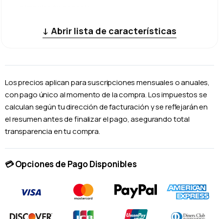
📣 Impulsa tu negocio
vendiendo en redes sociales
↓ Abrir lista de características
🌐 Expande tu negocio en
marketplaces
Los precios aplican para suscripciones mensuales o anuales,
🎯 Sistema de puntos y
con pago único al momento de la compra. Los impuestos se
recompensas que fideliza
calculan según tu dirección de facturación y se reflejarán en
el resumen antes de finalizar el pago, asegurando total
📅 Agenda de citas con
transparencia en tu compra.
pagos integrados
💳 Opciones de Pago Disponibles
🛒 Recupera carritos
abandonados y aumenta
tus ventas
📈 Marketing automatizado