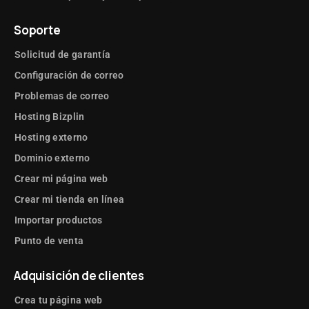
Soporte
🍪 Consentimiento de
Solicitud de garantía
Cookies
Configuración de correo
Problemas de correo
📌 Conecta tu tienda online
con Pinterest
Hosting Bizplin
Hosting externo
Dominio externo
📸 Vende Más con Instagram
Crear mi página web
Shopping
Crear mi tienda en línea
Importar productos
💬 Conecta tu sitio con
Facebook Messenger
Punto de venta
Adquisición de clientes
📢 Comparte tu contenido
Crea tu página web
en redes sociales