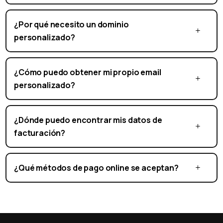
¿Por qué necesito un dominio
Punto de venta Bizplin: Modo restaurante
personalizado?
🍽️ Sistema para gestión de
mesas y cocina
¿Cómo puedo obtener mi propio email
personalizado?
Mercado internacional
¿Dónde puedo encontrar mis datos de
facturación?
🌍 Traducción de contenido
a varios idiomas
¿Qué métodos de pago online se aceptan?
💱 Acepta pagos en
múltiples monedas