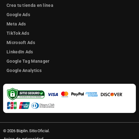
Crea tu tienda en línea
Google Ads
🗺️ Ubicación precisa con
Meta Ads
Google Maps multisucursal
TikTok Ads
Microsoft Ads
💸 Tabla de precios
LinkedIn Ads
Google Tag Manager
Google Analytics
📦 Notificaciones por bajo
stock
🎵 Vende más con TikTok
Shopping en tu tienda
online
© 2026 Bizplin. Sitio Oficial.
📘 Conecta tu tienda online
con Facebook