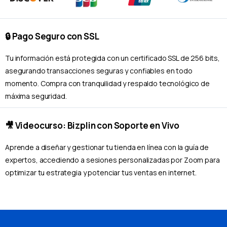
para resultados eficientes
🔒 Pago Seguro con SSL
🔁 Pagos recurrentes
automatizados
Tu información está protegida con un certificado SSL de 256 bits,
asegurando transacciones seguras y confiables en todo
🌍 Activa varios idiomas en
momento. Compra con tranquilidad y respaldo tecnológico de
tu sitio Web
máxima seguridad.
🔳 Generador de códigos QR
🎥 Videocurso: Bizplin con Soporte en Vivo
Aprende a diseñar y gestionar tu tienda en línea con la guía de
expertos, accediendo a sesiones personalizadas por Zoom para
Realiza ventas en persona con el punto de
optimizar tu estrategia y potenciar tus ventas en internet.
venta de Bizplin
💵 Gana más con cero
comisiones por transacción