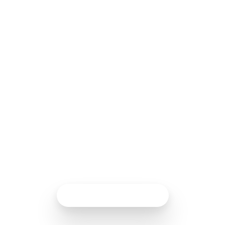
Analytics te ofrece una
visión completa de cómo
interactúan tus clientes
con tu empresa,
ayudándote a mejorar sus
experiencias y alcanzar
resultados más efectivos.
Habla con un experto