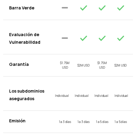
Barra Verde
Evaluación de
Vulnerabilidad
$1.75M
$1.75M
Garantía
$2M USD
$2M USD
USD
USD
Los subdominios
Individual
Individual
Individual
Individual
asegurados
Emisión
1 a 3 días
1 a 3 días
1 a 5 días
1 a 5 días