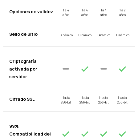
1 a 4
1 a 4
1 a 4
1 a 2
Opciones de validez
años
años
años
años
Sello de Sitio
Dinámico
Dinámico
Dinámico
Dinámico
Criptografía
activada por
servidor
Hasta
Hasta
Hasta
Hasta
Cifrado SSL
256-bit
256-bit
256-bit
256-bit
99%
Compatibilidad del