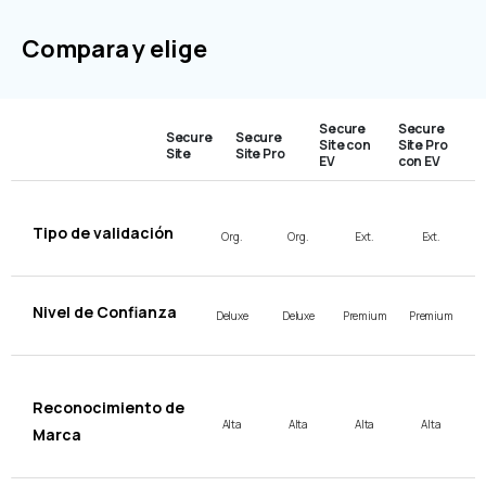
Compara y elige
Secure
Secure
Secure
Secure
Site con
Site Pro
Site
Site Pro
EV
con EV
Tipo de validación
Org.
Org.
Ext.
Ext.
Nivel de Confianza
Deluxe
Deluxe
Premium
Premium
Reconocimiento de
Alta
Alta
Alta
Alta
Marca