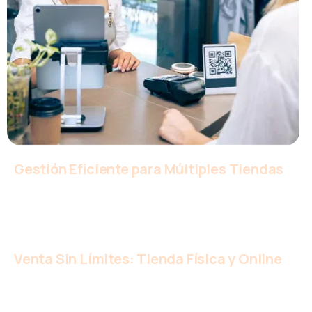
Gestión Eficiente para Múltiples Tiendas
Optimiza tus ventas en todas tus sucursales con una
oficina virtual personalizada para cada transacción,
asegurando un control ágil y preciso de tu negocio.
Venta Sin Límites: Tienda Física y Online
Ofrece a tus clientes la comodidad de elegir cómo
comprar: en tu tienda física, online con entrega a domicilio
o con retiro en tienda. Amplía tus oportunidades de venta y