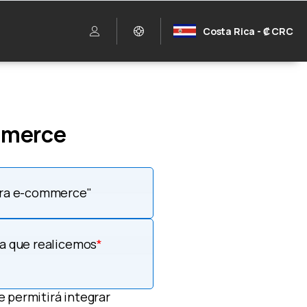
Costa Rica - ₡ CRC
mmerce
ara e-commerce"
ea que realicemos
*
 permitirá integrar