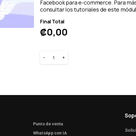
Facebook para e-commerce. Para más
consultar los tutoriales de este módu
Final Total
₡
0,00
-
+
Sop
Punto de venta
Solic
WhatsApp con IA