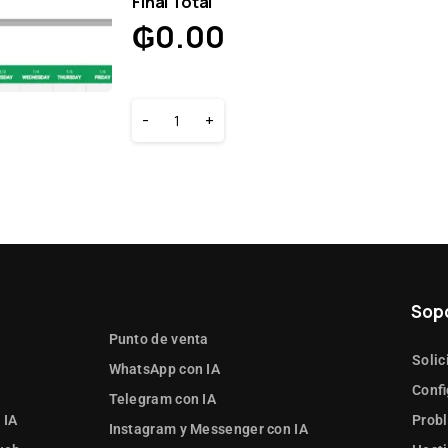
Final Total
₲
0.00
-
+
Sop
Punto de venta
Solic
WhatsApp con IA
Confi
Telegram con IA
 IA
Prob
Instagram y Messenger con IA