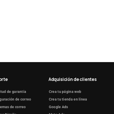
orte
Adquisición de clientes
itud de garantía
Crea tu página web
guración de correo
Crea tu tienda en línea
lemas de correo
Google Ads