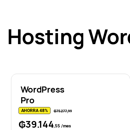
Hosting Word
WordPress
Pro
AHORRA 48%
₲75.277,99
₲39.144
,55 /mes