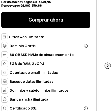
Por un año hoy pagas ₲813.401,95
Por
Renueva por ₲1.807.559,88
Ren
Comprar ahora
Sitios web ilimitados
Dominio Gratis
60 GB SSD NVMe de almacenamiento
3GB de RAM, 2 vCPU
Cuentas de email ilimitadas
Bases de datos ilimitadas
Dominios y subdominios ilimitados
Banda ancha ilimitada
Certificado SSL