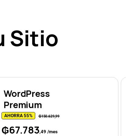
 Sitio
WordPress
Premium
AHORRA 55%
A
₲150.629,99
₲67.783
₲
,49 /mes