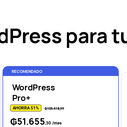
Press para tu
RECOMENDADO
WordPress
Pro+
AHORRA 51%
₲105.418,99
₲51.655
,30 /mes