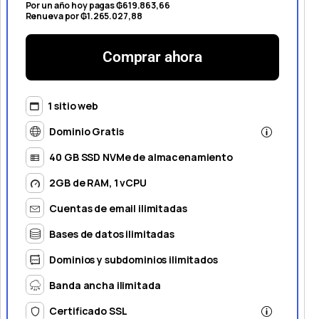
Por un año hoy pagas ₲619.863,66
Renueva por ₲1.265.027,88
Comprar ahora
1 sitio web
Dominio Gratis
40 GB SSD NVMe de almacenamiento
2GB de RAM, 1 vCPU
Cuentas de email ilimitadas
Bases de datos ilimitadas
Dominios y subdominios ilimitados
Banda ancha ilimitada
Certificado SSL