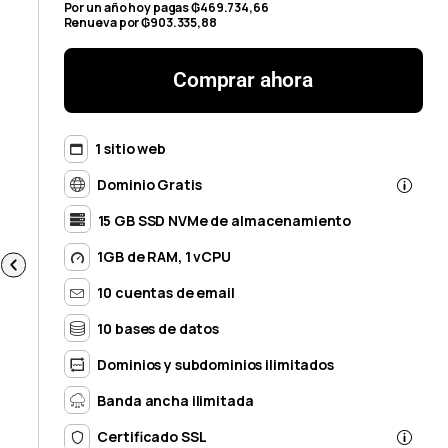
Por un año hoy pagas ₲469.734,66
Renueva por ₲903.335,88
Comprar ahora
1 sitio web
Dominio Gratis
15 GB SSD NVMe de almacenamiento
1GB de RAM, 1 vCPU
10 cuentas de email
10 bases de datos
Dominios y subdominios ilimitados
Banda ancha ilimitada
Certificado SSL