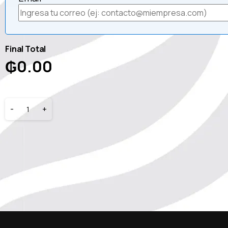
Final Total
₲
0.00
-
+