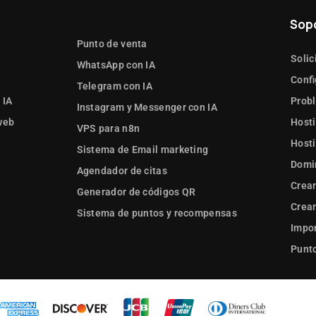
Sop
Punto de venta
Solic
WhatsApp con IA
Confi
Telegram con IA
 IA
Prob
Instagram y Messenger con IA
web
Hosti
VPS para n8n
Hosti
Sistema de Email marketing
Domi
Agendador de citas
Crear
Generador de códigos QR
Crear
Sistema de puntos y recompensas
Impor
Punto