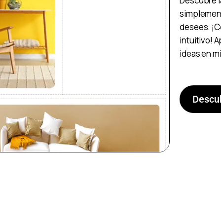
Descubre la
simplement
desees. ¡Co
intuitivo! 
ideas en m
Descub