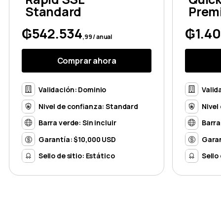
Standard
Prem
₲542.534
₲1.40
,99 / anual
Comprar ahora
Validación: Dominio
Valid
Nivel de confianza: Standard
Nivel
Barra verde: Sin incluir
Barra
Garantía: $10,000 USD
Garan
Sello de sitio: Estático
Sello