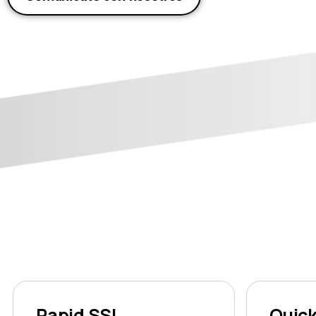
Rapid SSL
Quic