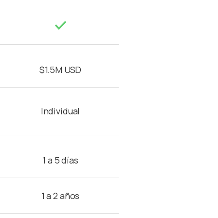
$1.5M USD
Individual
1 a 5 días
1 a 2 años