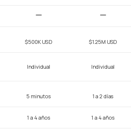
$500K USD
$1.25M USD
Individual
Individual
5 minutos
1 a 2 días
1 a 4 años
1 a 4 años