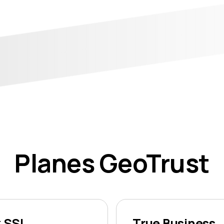
Planes GeoTrust
k SSL
True Business