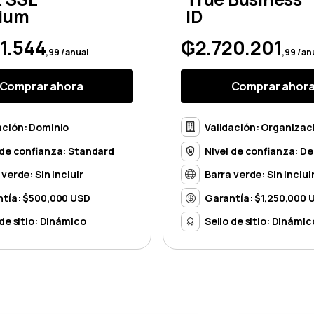
ium
ID
1.544
₲2.720.201
,99 / anual
,99 / an
Comprar ahora
Comprar ahor
ación: Dominio
Validación: Organizac
 de confianza: Standard
Nivel de confianza: De
 verde: Sin incluir
Barra verde: Sin inclui
tía: $500,000 USD
Garantía: $1,250,000 
 de sitio: Dinámico
Sello de sitio: Dinámic