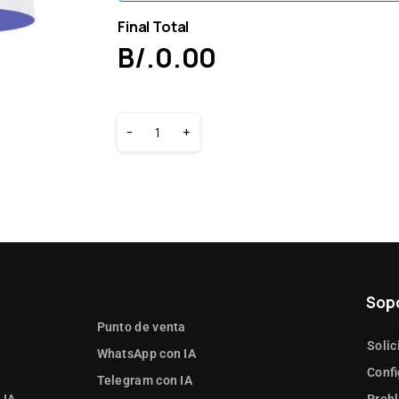
Final Total
B/.
0.00
-
+
Sop
Punto de venta
Solic
WhatsApp con IA
Confi
Telegram con IA