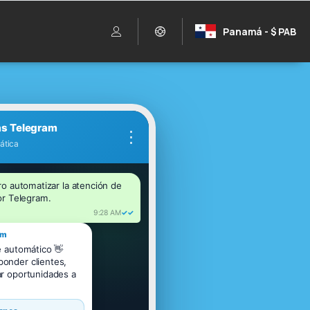
Panamá - $ PAB
as Telegram
⋮
.
ro automatizar la atención de 
or Telegram.
9:28 AM
✓✓
am
e automático 👋

onder clientes, 
ar oportunidades a 