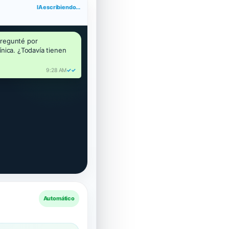
respuesta inteligente
regunté por 
nica. ¿Todavía tienen 
9:28 AM
✓✓
Automático