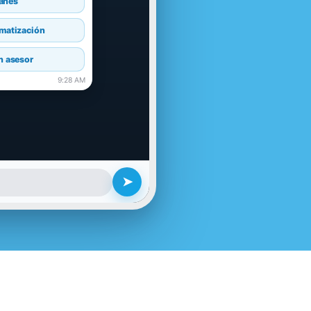
lanes
omatización
n asesor
9:28 AM
✓✓
➤