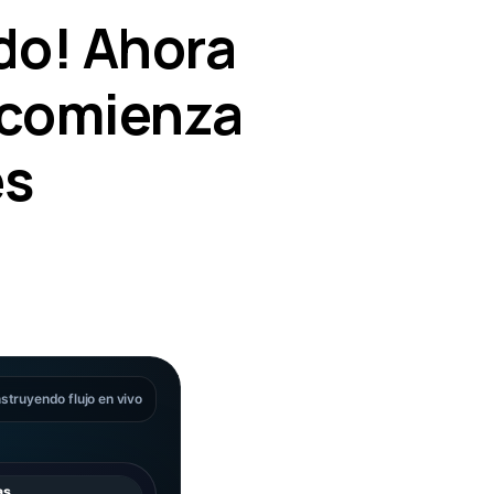
do! Ahora
 comienza
es