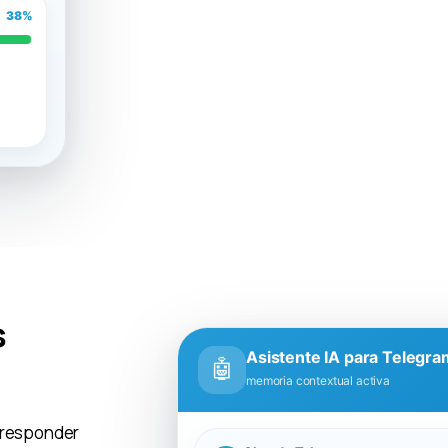
67%
s
Asistente IA para Telegra
🤖
memoria contextual activa
e responder