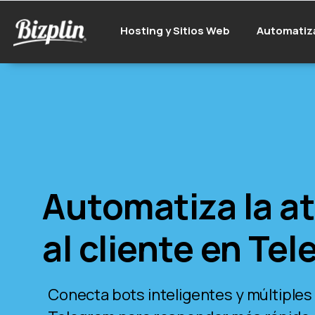
Hosting y Sitios Web
Automatiz
Automatiza la a
al cliente en Te
Conecta bots inteligentes y múltiple