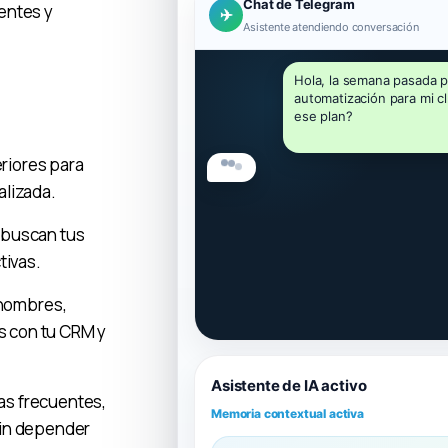
Chat de Telegram
entes y
✈️
Asistente atendiendo conversación
Hola, la semana pasada p
automatización para mi clí
ese plan?
riores para
alizada.
 buscan tus
tivas.
 nombres,
os con tu CRM y
Asistente de IA activo
s frecuentes,
Memoria contextual activa
sin depender