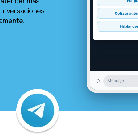
 atender más
Ver p
 conversaciones
Cotizar aut
camente.
Hablar co
☺