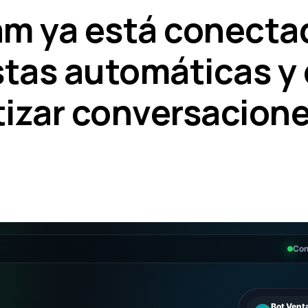
am ya está conecta
stas automáticas y
izar conversacion