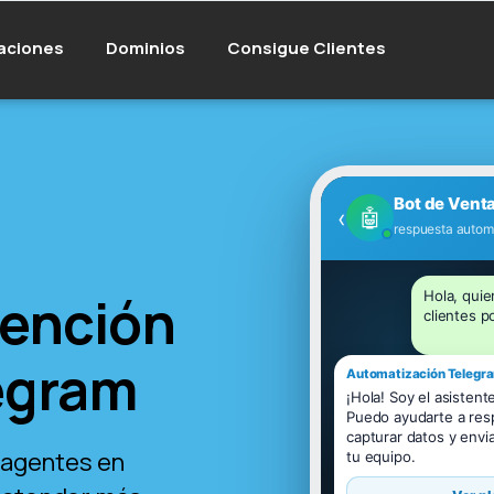
aciones
Dominios
Consigue Clientes
Bot de Vent
‹
🤖
bot escribiendo..
tención
Hola, quie
clientes p
legram
Automatización Telegr
¡Hola! Soy el asistent
Puedo ayudarte a resp
capturar datos y envi
s agentes en
tu equipo.