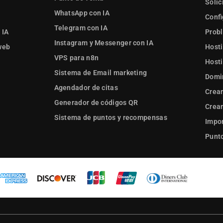
Solic
WhatsApp con IA
Confi
Telegram con IA
 IA
Prob
Instagram y Messenger con IA
web
Hosti
VPS para n8n
Hosti
Sistema de Email marketing
Domi
Agendador de citas
Crear
Generador de códigos QR
Crear
Sistema de puntos y recompensas
Impor
Punto