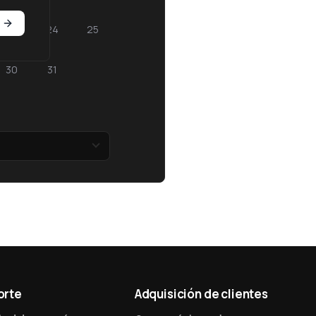
23
24
25
30
31
orte
Adquisición de clientes