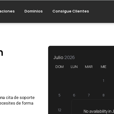
aciones
Dominios
Consigue Clientes
n
Julio
2026
DOM
LUN
MAR
MIE
1
5
6
7
8
una cita de soporte
necesites de forma
12
13
14
15
No availability in
J