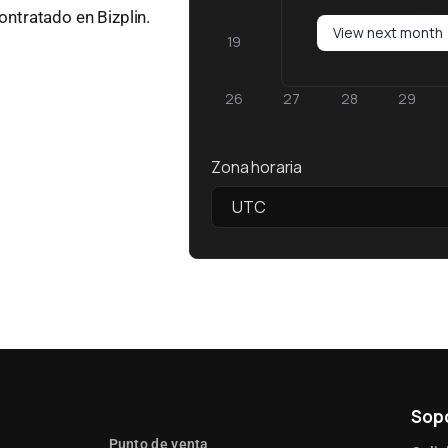
ontratado en Bizplin.
View next month
19
20
21
22
26
27
28
29
Zona horaria
UTC
Sop
Punto de venta