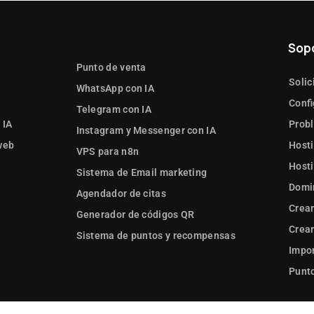
Sop
Punto de venta
Solic
WhatsApp con IA
Confi
Telegram con IA
 IA
Prob
Instagram y Messenger con IA
web
Hosti
VPS para n8n
Hosti
Sistema de Email marketing
Domi
Agendador de citas
Crear
Generador de códigos QR
Crear
Sistema de puntos y recompensas
Impor
Punto