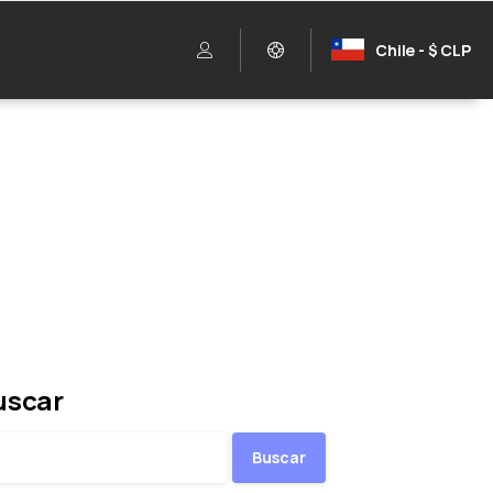
Chile - $ CLP
uscar
Buscar