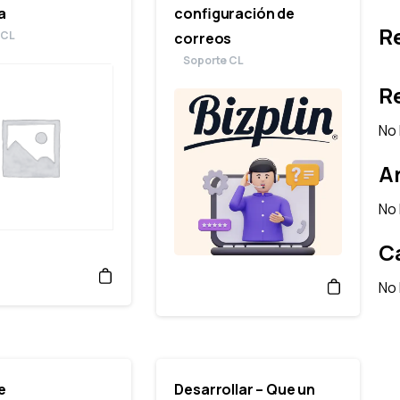
a
configuración de
R
 CL
correos
Soporte CL
R
No 
A
No 
C
No 
e
Desarrollar – Que un