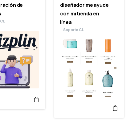
ración de
diseñador me ayude
s
con mi tienda en
 CL
línea
Soporte CL