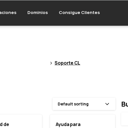
aciones
Dominios
Consigue Clientes
Soporte
CL
Soporte CL
B
Default sorting
ud de
Ayuda para