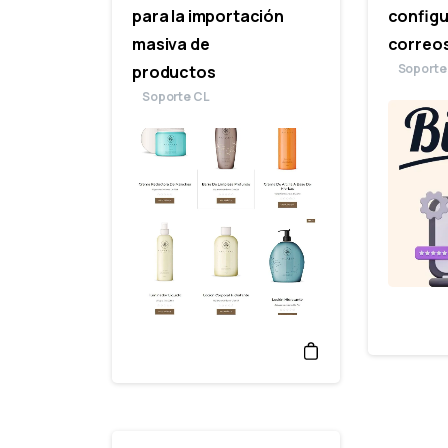
para la importación
configu
masiva de
correo
Soporte
productos
Soporte CL