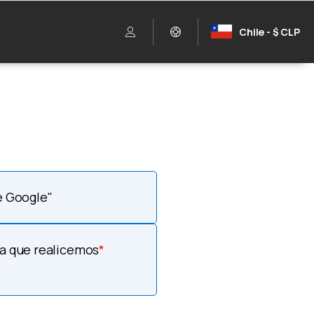
Chile - $ CLP
e Google"
ea que realicemos
*