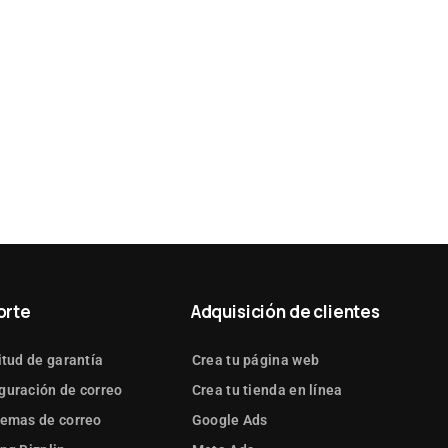
orte
Adquisición de clientes
itud de garantía
Crea tu página web
guración de correo
Crea tu tienda en línea
lemas de correo
Google Ads