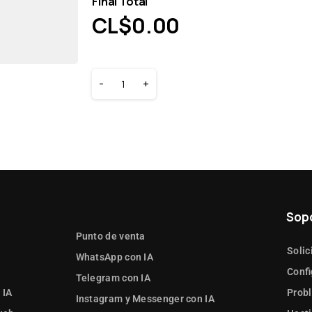
Final Total
CL$
0.00
-
+
Sop
Punto de venta
Solic
WhatsApp con IA
Confi
Telegram con IA
 IA
Prob
Instagram y Messenger con IA